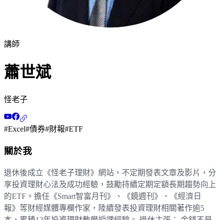
講師
蕭世斌
怪老子
#
Excel
#
債券
#
財報
#
ETF
關於我
退休後成立《怪老子理財》網站，不定期發表文章及影片，分
享投資理財心法及成功經驗，鼓勵持續定期定額長期趨勢向上
的ETF。擔任《Smart智富月刊》、《鏡週刊》、《經濟日
報》等財經媒體專欄作家，陸續發表投資理財相關著作逾5
本，累積12年投資理財教學授課經驗。 退休主張： 金錢不是