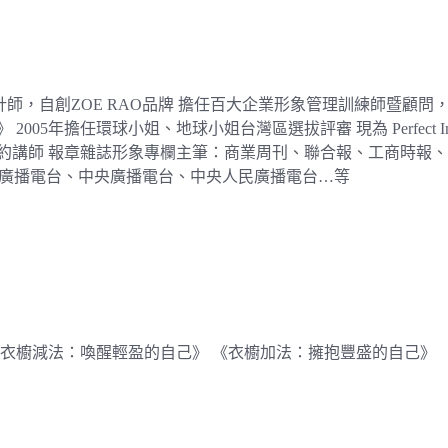
國服裝設計師，自創ZOE RAO品牌 擔任百大企業形象管理訓練師
2005年擔任環球小姐、地球小姐台灣區選拔評審 現為 Perfec
報章雜誌形象專欄主筆：商業周刊、聯合報、工商時報、Brand名牌誌
警察廣播電台、中央廣播電台、中央人民廣播電台…等
《衣櫥減法：喚醒輕盈的自己》 《衣櫥加法：擁抱豐盛的自己》 