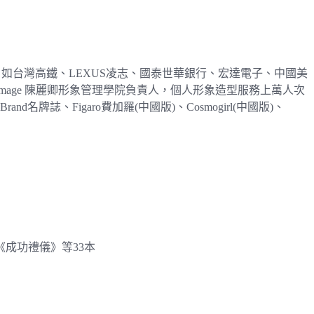
暨顧問，如台灣高鐵、LEXUS凌志、國泰世華銀行、宏達電子、中國美
t Image 陳麗卿形象管理學院負責人，個人形象造型服務上萬人次
、Figaro費加羅(中國版)、Cosmogirl(中國版)、
《成功禮儀》等33本