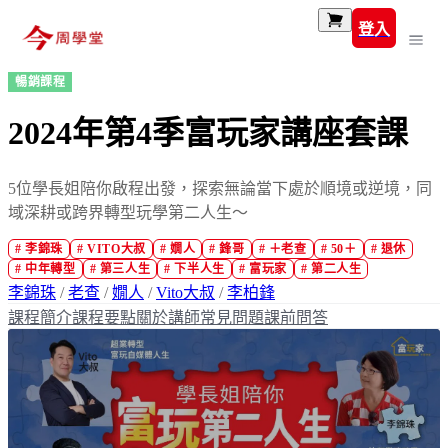
登入
暢銷課程
2024年第4季富玩家講座套課
5位學長姐陪你啟程出發，探索無論當下處於順境或逆境，同
域深耕或跨界轉型玩學第二人生～
#
李錦珠
#
VITO大叔
#
嫺人
#
鋒哥
#
＋老查
#
50＋
#
退休
#
中年轉型
#
第三人生
#
下半人生
#
富玩家
#
第二人生
李錦珠
/
老查
/
嫺人
/
Vito大叔
/
李柏鋒
課程簡介
課程要點
關於講師
常見問題
課前問答