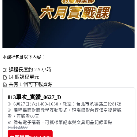
本課程包含以下內容：
課程長度約 2.5 小時
14 個課程單元
共有 1 個可下載資源
813單次_實體_0627_D
※ 6月27日(六)1400-1630，教室：台北市承德路二段81號

※ 課程採面對面教學互動形式，現場錄影內容僅空復習觀
看，可觀看60天 

※ 備有電子講義，可攜帶筆記本與文具用品紀錄重點 
NT$12,000