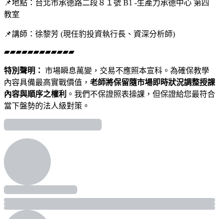
📌地點：台北市承德路二段８１號 B1 -生產力承德中心 第四
教室
📌講師：徐黎芳 (現任豹投資執行長、資深分析師)
▰▰▰▰▰▰▰▰▰▰▰▰
特別聲明：
市場瞬息萬變，交易不應照本宣科。為確保教學
內容具備最高實戰價值，
老師將保留隨市場即時狀況調整授課
內容與順序之權利
。我們不保證照表操課，但保證給您最符合
當下盤勢的法人級對策。