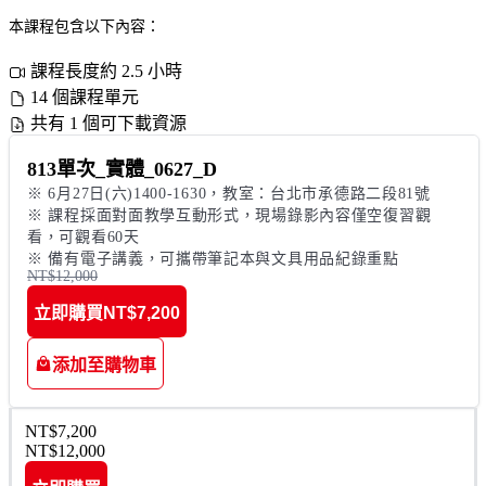
本課程包含以下內容：
課程長度約 2.5 小時
14 個課程單元
共有 1 個可下載資源
813單次_實體_0627_D
※ 6月27日(六)1400-1630，教室：台北市承德路二段81號

※ 課程採面對面教學互動形式，現場錄影內容僅空復習觀
看，可觀看60天 

※ 備有電子講義，可攜帶筆記本與文具用品紀錄重點 
NT$12,000
立即購買
NT$7,200
添加至購物車
NT$7,200
NT$12,000