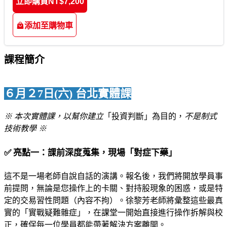
立即購買
NT$7,200
添加至購物車
課程簡介
６月２7日(六) 台北實體課
※ 本次實體課，以幫你建立
「投資判斷」為目的，
不是制式
技術教學 ※
✅
亮點一：課前深度蒐集，現場「對症下藥」
這不是一場老師自說自話的演講。報名後，我們將開放學員事
前提問，無論是您操作上的卡關、對持股現象的困惑，或是特
定的交易習性問題（內容不拘）。徐黎芳老師將彙整這些最真
實的「實戰疑難雜症」，在課堂一開始直接進行操作拆解與校
正，確保每一位學員都能帶著解決方案離開。