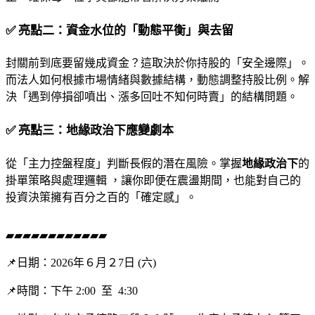
✅
亮點二：資金水位的「動態平衡」與去留
封關前到底要留幾成資金？這取決於你持股的「安全邊際」。
而法人如何根據市場情緒與數據結構，動態調整持股比例。解
決「遇到停損卻噴出、漲多回吐不知何時賣」的結構問題。
✅
亮點三：地緣政治下應變劇本
從「主力控盤程度」判斷長假的潛在風險。掌握
地緣政治下
的
掛單策略與處理邏輯 ，讓你即便在震盪期間，也能對自己的
投資決策擁有百分之百的「確定感」。
▰▰▰▰▰▰▰▰▰▰▰▰
📌日期：2026年６月２7日 (六)
📌時間：下午 2:00 至 4:30