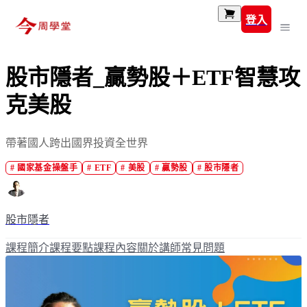
登入
股市隱者_贏勢股＋ETF智慧攻
克美股
帶著國人跨出國界投資全世界
#
國家基金操盤手
#
ETF
#
美股
#
贏勢股
#
股市隱者
股市隱者
課程簡介
課程要點
課程內容
關於講師
常見問題