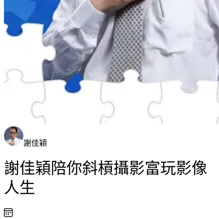
謝佳穎
謝佳穎陪你斜槓攝影富玩影像
人生