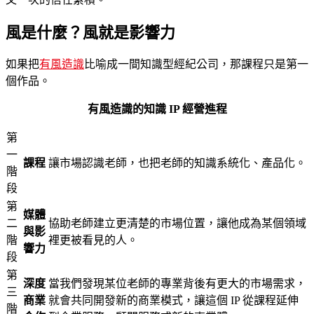
風是什麼？風就是影響力
如果把
有風造識
比喻成一間知識型經紀公司，那課程只是第一
個作品。
有風造識的知識 IP 經營進程
第
一
課程
讓市場認識老師，也把老師的知識系統化、產品化。
階
段
第
媒體
二
協助老師建立更清楚的市場位置，讓他成為某個領域
與影
階
裡更被看見的人。
響力
段
第
深度
當我們發現某位老師的專業背後有更大的市場需求，
三
商業
就會共同開發新的商業模式，讓這個 IP 從課程延伸
階