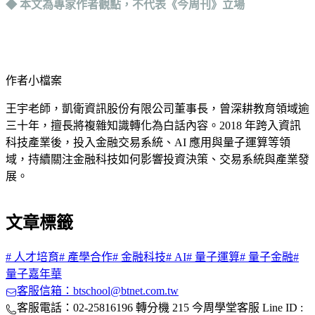
◆ 本文為專家作者觀點，不代表《今周刊》立場
作者小檔案
王宇老師，凱衛資訊股份有限公司董事長，曾深耕教育領域逾
三十年，擅長將複雜知識轉化為白話內容。2018 年跨入資訊
科技產業後，投入金融交易系統、AI 應用與量子運算等領
域，持續關注金融科技如何影響投資決策、交易系統與產業發
展。
文章標籤
#
人才培育
#
產學合作
#
金融科技
#
AI
#
量子運算
#
量子金融
#
量子嘉年華
客服信箱：btschool@btnet.com.tw
客服電話：02-25816196 轉分機 215 今周學堂客服 Line ID :