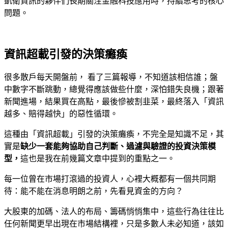
凱衛資訊的夥伴們長期關注金融科技應用時，持續思考的核心
問題。
資訊超載引發的決策癱瘓
很多散戶每天開盤前， 看了三篇報導，不知道該相信誰；盤
中數字不斷跳動，總覺得應該做些什麼，深怕錯失良機；跟著
新聞進場，結果買在高點，最後慘被割韭菜，最終落入「資訊
越多、賠得越快」的惡性循環。
這種由「資訊超載」引發的決策癱瘓，不完全是知識不足，其
實是
缺少一套能夠協助自己判斷、過濾與驗證的投資決策模
型，
這也是我在前幾篇文章中提到的重點之一。
每一位曾在市場打滾過的投資人，心裡大概都有一個共同期
待：能不能在消息明朗之前，先看見資金的方向？
大股東的加碼、法人的布局、籌碼悄悄集中，這些行為往往比
任何新聞更早出現在市場結構裡，只是多數人未必知道，該如