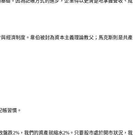
的基礎。因為記帳方式的進步，企業得以更清楚地掌握營收、成
社會與經濟制度。韋伯被封為資本主義理論教父；馬克斯則是共產
記帳習慣。
收盤跌2%，我們的資產就縮水2%。只要股市處於開市狀況，我