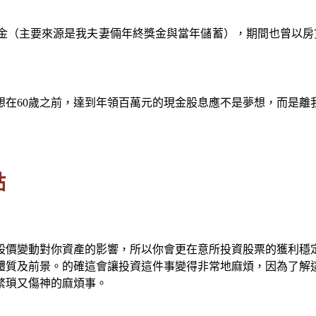
本金（主要來源是我夫妻倆年終獎金與當年儲蓄），期間也曾以房
，想在60歲之前，達到年領百萬元的現金股息應不是夢想，而是離
點
股價變動對你資產的影響，所以你會更在意所投資股票的獲利穩
體質及前景。的確這會讓投資這件事變得非常地麻煩，因為了解
繁瑣又傷神的麻煩事。