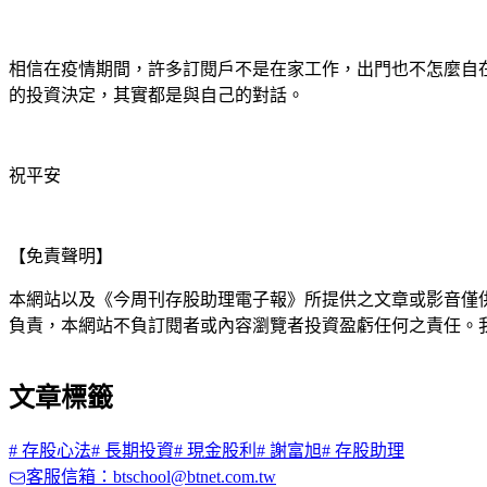
相信在疫情期間，許多訂閱戶不是在家工作，出門也不怎麼自
的投資決定，其實都是與自己的對話。
祝平安
【免責聲明】
本網站以及《今周刊存股助理電子報》所提供之文章或影音僅
負責，本網站不負訂閱者或內容瀏覽者投資盈虧任何之責任。
文章標籤
#
存股心法
#
長期投資
#
現金股利
#
謝富旭
#
存股助理
客服信箱：btschool@btnet.com.tw