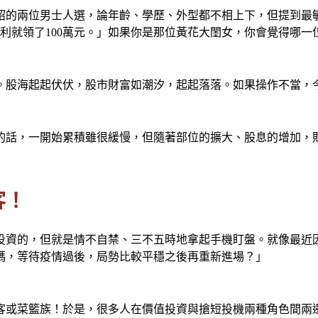
紹的兩位男士人選，論年齡、學歷、外型都不相上下，但提到最
股利就領了100萬元。」如果你是那位黃花大閨女，你會覺得哪一
。股海起起伏伏，股市財富如潮汐，起起落落。如果操作不當，
的話，一開始累積雖很緩慢，但隨著部位的擴大、股息的增加，
客！
投資的，但就是情不自禁、三不五時地拿起手機盯盤。就像最近
碼，等待疫情過後，局勢比較平穩之後再重新進場？」
客或菜籃族！於是，很多人在價值投資與搶短投機兩種角色間兩