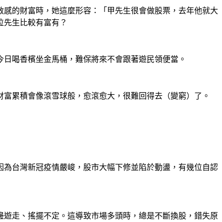
敏感的財富時，她這麼形容：「甲先生很會做股票，去年他就大
位先生比較有富有？
今日喝香檳坐金馬桶，難保將來不會跟著遊民領便當。
財富累積會像滾雪球般，愈滾愈大，很難回得去（變窮）了。
因為台灣新冠疫情嚴峻，股市大幅下修並陷於動盪，有幾位自認
邊遊走、搖擺不定。這導致市場多頭時，總是不斷換股，錯失原