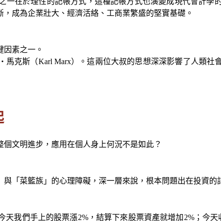
之一在於理性的記帳方式，這種記帳方式也演變成現代會計學
斷，成為企業壯大、經濟活絡、工商業繁盛的堅實基礎。
鍵因素之一。
馬克斯（Karl Marx）。這兩位大叔的思想深深影響了人類
起
整個文明進步，應用在個人身上何況不是如此？
」與「菜籃族」的心理障礙，深一層來說，根本問題出在投資的
天我們手上的股票漲2%，結算下來股票資產就增加2%；今天