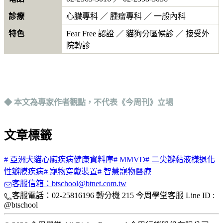
診療
心臟專科 ／ 腫瘤專科 ／ 一般內科
特色
Fear Free 認證 ／ 貓狗分區候診 ／ 接受外
院轉診
◆ 本文為專家作者觀點，不代表《今周刊》立場
文章標籤
#
亞洲犬貓心臟疾病健康資料庫
#
MMVD
#
二尖瓣黏液樣退化
性瓣膜疾病
#
寵物穿戴裝置
#
智慧寵物醫療
客服信箱：btschool@btnet.com.tw
客服電話：02-25816196 轉分機 215 今周學堂客服 Line ID :
@btschool