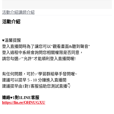
活動介紹
講師介紹
活動介紹
♥️溫馨提醒
登入直播間時為了讓您可以"觀看畫面&聽到聲音"
登入過程中系統會詢問您相關權限是否同意，
請您勾選✅"允許"才能順利登入直播間喔!
有任何問題，可於✅學習群組舉手發問喔~
建議可以提早 5 - 10 分鐘進入直播間
建議提早由1對1客服協助您測試直播👇
連絡♥️1對1LINE客服
https://lin.ee/QHNUGXU