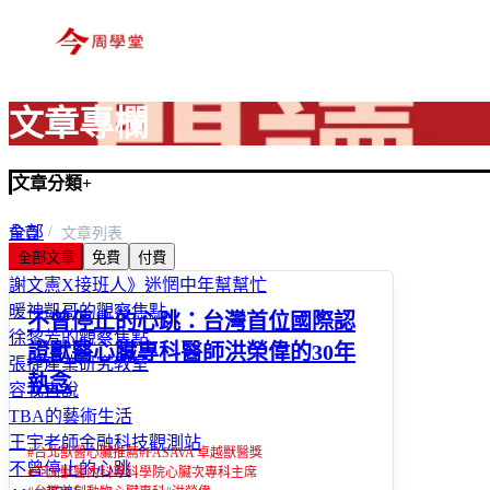
文章專欄
文章分類
+
全部
首頁
文章列表
全部文章
免費
付費
富玩家
謝文憲X接班人》迷惘中年幫幫忙
暖神凱哥的觀察焦點
不曾停止的心跳：台灣首位國際認
徐黎芳的觀察焦點
證獸醫心臟專科醫師洪榮偉的30年
張捷產業研究教室
執念
容我直說
TBA的藝術生活
王宇老師金融科技觀測站
#
台北獸醫心臟推薦
#
FASAVA 卓越獸醫獎
不曾停止的心跳
#
亞洲獸醫內科專科學院心臟次專科主席