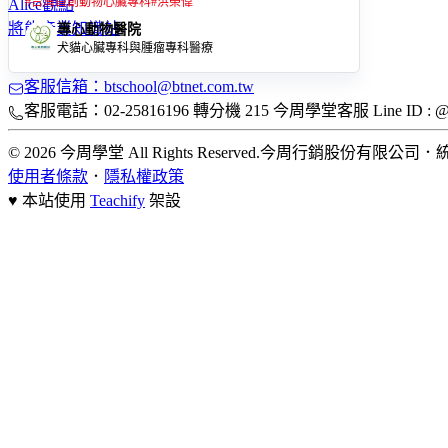
#
台灣首創動物心臟專科
#
洪榮偉
Alice觀點
將能產業知識站
專心動物醫院
犬貓心臟專科與腫瘤專科醫療
客服信箱：btschool@btnet.com.tw
客服電話：02-25816196 轉分機 215 今周學堂客服 Line ID : @bt
© 2026 今周學堂 All Rights Reserved.
今周行銷股份有限公司
．
統
使用者條款
．
隱私權政策
♥ 本站使用
Teachify
架設