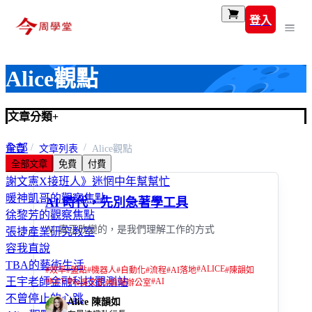
登入
Alice觀點
文章分類
+
全部
首頁
文章列表
Alice觀點
全部文章
免費
付費
富玩家
謝文憲X接班人》迷惘中年幫幫忙
暖神凱哥的觀察焦點
AI 時代，先別急著學工具
徐黎芳的觀察焦點
AI 真正改變的，是我們理解工作的方式
張捷產業研究教室
容我直說
TBA的藝術生活
#
ALICE
#
效率
#
盤點
#
機器人
#
自動化
#
流程
#
AI落地
#
陳韻如
王宇老師金融科技觀測站
#
KEVIN
#
AI
#
吳文凱
#
偷懶辦公室
不曾停止的心跳
Alice 陳韻如