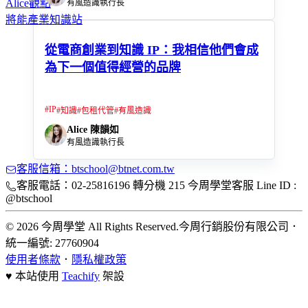
Alice觀點
有風造識執行長
將能產業知識站
從電商創業到知識 IP：我相信他們會成
為下一個值得經營的品牌
#
IP
#
知識
#
包租代管
#
有風造識
Alice 陳韻如
有風造識執行長
客服信箱：btschool@btnet.com.tw
客服電話：02-25816196 轉分機 215 今周學堂客服 Line ID :
@btschool
© 2026 今周學堂 All Rights Reserved.
今周行銷股份有限公司
．
統一編號: 27760904
使用者條款
．
隱私權政策
♥ 本站使用
Teachify
架設