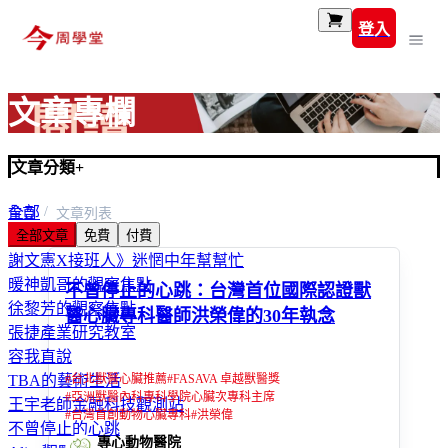
登入
文章專欄
文章分類
+
全部
首頁
文章列表
全部文章
免費
付費
富玩家
謝文憲X接班人》迷惘中年幫幫忙
暖神凱哥的觀察焦點
不曾停止的心跳：台灣首位國際認證獸
徐黎芳的觀察焦點
醫心臟專科醫師洪榮偉的30年執念
張捷產業研究教室
容我直說
#
台北獸醫心臟推薦
#
FASAVA 卓越獸醫獎
TBA的藝術生活
#
亞洲獸醫內科專科學院心臟次專科主席
王宇老師金融科技觀測站
#
台灣首創動物心臟專科
#
洪榮偉
不曾停止的心跳
專心動物醫院