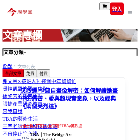
登入
文章專欄
文章分類
+
全部
首頁
文章列表
全部文章
免費
付費
富玩家
謝文憲X接班人》迷惘中年幫幫忙
暖神凱哥的觀察焦點
芙烈達·卡蘿自畫像解密：如何解讀她畫
徐黎芳的觀察焦點
中的痛苦、愛與超現實意象，以及經典
張捷產業研究教室
《兩個芙烈達》
容我直說
TBA的藝術生活
#
TBA
王宇老師金融科技觀測站
#
佳士得
#
蘇富比
#
超現實
#
芙烈達
不曾停止的心跳
TBA｜The Bridge Art