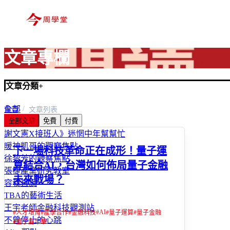
文章專欄
文章分類
+
全部
首頁
文章列表
全部文章
免費
付費
富玩家
謝文憲X接班人》迷惘中年幫幫忙
暖神凱哥的觀察焦點
下一場科技革命正在成形！量子運
徐黎芳的觀察焦點
算結合AI，台灣如何佈局量子金融
張捷產業研究教室
未來戰場？
容我直說
TBA的藝術生活
王宇老師金融科技觀測站
#
AI
#
人才培育
#
產學合作
#
金融科技
#
量子運算
#
量子金融
不曾停止的心跳
#
量子嘉年華