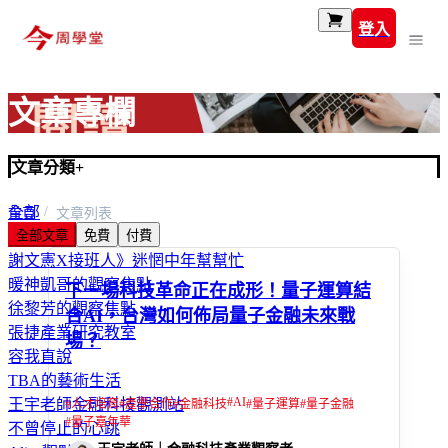
登入
文章專欄
文章分類
+
全部
首頁
文章列表
全部文章
免費
付費
富玩家
謝文憲X接班人》迷惘中年幫幫忙
暖神凱哥的觀察焦點
下一場科技革命正在成形！量子運算結
徐黎芳的觀察焦點
合AI，台灣如何佈局量子金融未來戰
張捷產業研究教室
場？
容我直說
TBA的藝術生活
#
AI
王宇老師金融科技觀測站
#
人才培育
#
產學合作
#
金融科技
#
量子運算
#
量子金融
#
量子嘉年華
不曾停止的心跳