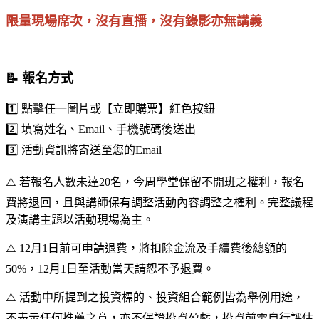
限量現場席次，沒有直播，沒有錄影亦無講義
📝 報名方式
1️⃣ 點擊任一圖片或【立即購票】紅色按鈕
2️⃣ 填寫姓名、Email、手機號碼後送出
3️⃣ 活動資訊將寄送至您的Email
⚠️ 若報名人數未達20名，今周學堂保留不開班之權利，報名
費將退回，且與講師保有調整活動內容調整之權利。完整議程
及演講主題以活動現場為主。
⚠️ 12月1日前可申請退費，將扣除金流及手續費後總額的
50%，12月1日至活動當天請恕不予退費。
⚠️ 活動中所提到之投資標的、投資組合範例皆為舉例用途，
不表示任何推薦之意，亦不保證投資盈虧，投資前需自行評估