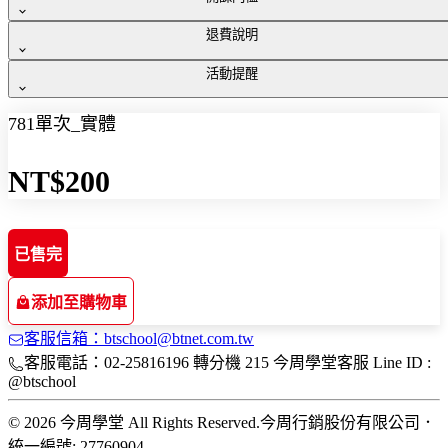
退費說明
⚠️ 若報名人數未達20名，今周學堂保留不開班之權利，報名
活動提醒
費將退回，且與講師保有調整活動內容調整之權利。完整議程
⚠️ 12月1日前可申請退費，將扣除金流及手續費之後、總額的
及演講主題以活動現場為主。
50%予以退還。12月1日至活動當天請恕不予退費。
781單次_實體
⚠️ 活動中所提到之投資標的、投資組合範例皆為舉例用途，
不表示任何推薦之意，亦不保證投資盈虧，投資前需自行評估
NT$200
個人風險與報酬。
已售完
添加至購物車
客服信箱：btschool@btnet.com.tw
客服電話：02-25816196 轉分機 215 今周學堂客服 Line ID :
@btschool
© 2026 今周學堂 All Rights Reserved.
今周行銷股份有限公司
．
統一編號: 27760904