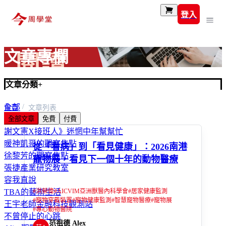
登入
文章專欄
文章分類
+
全部
首頁
文章列表
全部文章
免費
付費
富玩家
謝文憲X接班人》迷惘中年幫幫忙
暖神凱哥的觀察焦點
從「看病」到「看見健康」：2026南港
徐黎芳的觀察焦點
寵物展，看見下一個十年的動物醫療
張捷產業研究教室
容我直說
#
洪榮偉
#
AICVIM亞洲獸醫內科學會
#
居家健康監測
TBA的藝術生活
#
寵物穿戴裝置
#
寵物健康監測
#
智慧寵物醫療
#
寵物展
王宇老師金融科技觀測站
#
專心動物醫院
不曾停止的心跳
范祖德 Alex