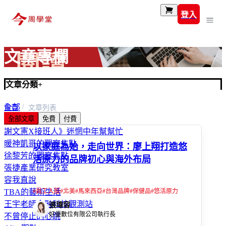
登入
文章專欄
文章分類
+
全部
首頁
文章列表
全部文章
免費
付費
富玩家
謝文憲X接班人》迷惘中年幫幫忙
暖神凱哥的觀察焦點
以家庭為始，走向世界：廖上翔打造悠
徐黎芳的觀察焦點
活原力的品牌初心與海外布局
張捷產業研究教室
容我直說
#
員工入股
#
北美
#
馬來西亞
#
台灣品牌
#
保健品
#
悠活原力
TBA的藝術生活
王宇老師金融科技觀測站
張瑋容
好優數位有限公司執行長
不曾停止的心跳