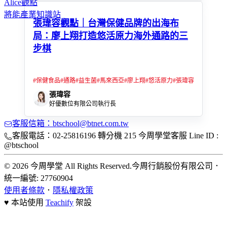
Alice觀點
將能產業知識站
張瑋容觀點｜台灣保健品牌的出海布
局：廖上翔打造悠活原力海外通路的三
步棋
#
保健食品
#
通路
#
益生菌
#
馬來西亞
#
廖上翔
#
悠活原力
#
張瑋容
張瑋容
好優數位有限公司執行長
客服信箱：btschool@btnet.com.tw
客服電話：02-25816196 轉分機 215 今周學堂客服 Line ID :
@btschool
© 2026 今周學堂 All Rights Reserved.
今周行銷股份有限公司
．
統一編號: 27760904
使用者條款
．
隱私權政策
♥ 本站使用
Teachify
架設