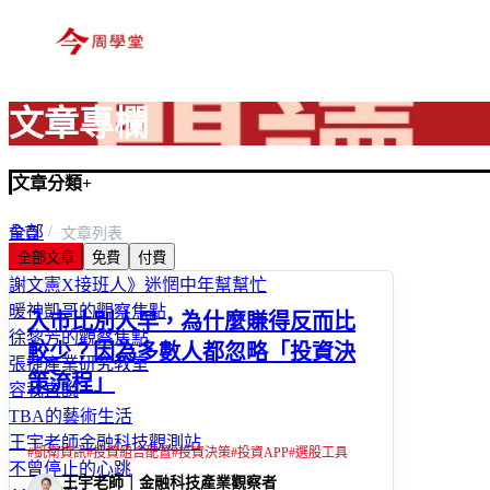
文章專欄
文章分類
+
全部
首頁
文章列表
全部文章
免費
付費
富玩家
謝文憲X接班人》迷惘中年幫幫忙
暖神凱哥的觀察焦點
入市比別人早，為什麼賺得反而比
徐黎芳的觀察焦點
較少？因為多數人都忽略「投資決
張捷產業研究教室
策流程」
容我直說
TBA的藝術生活
王宇老師金融科技觀測站
#
凱衛資訊
#
投資組合配置
#
投資決策
#
投資APP
#
選股工具
不曾停止的心跳
王宇老師｜金融科技產業觀察者