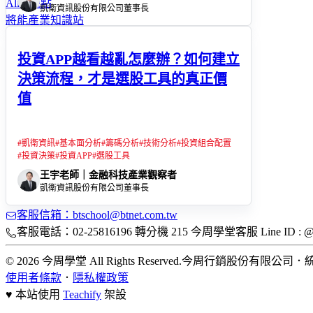
Alice觀點
凱衛資訊股份有限公司董事長
將能產業知識站
投資APP越看越亂怎麼辦？如何建立
決策流程，才是選股工具的真正價
值
#
凱衛資訊
#
基本面分析
#
籌碼分析
#
技術分析
#
投資組合配置
#
投資決策
#
投資APP
#
選股工具
王宇老師｜金融科技產業觀察者
凱衛資訊股份有限公司董事長
客服信箱：btschool@btnet.com.tw
客服電話：02-25816196 轉分機 215 今周學堂客服 Line ID : @bt
© 2026 今周學堂 All Rights Reserved.
今周行銷股份有限公司
．
統
使用者條款
．
隱私權政策
♥ 本站使用
Teachify
架設