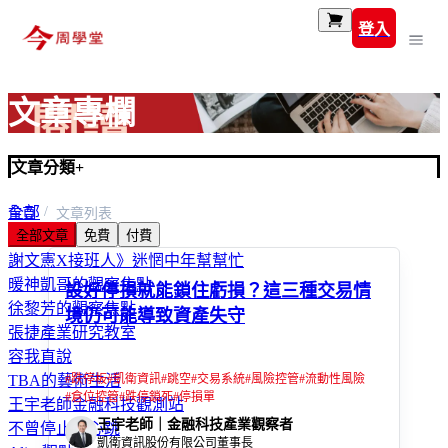
登入
文章專欄
文章分類
+
全部
首頁
文章列表
全部文章
免費
付費
富玩家
謝文憲X接班人》迷惘中年幫幫忙
暖神凱哥的觀察焦點
設好停損就能鎖住虧損？這三種交易情
徐黎芳的觀察焦點
境仍可能導致資產失守
張捷產業研究教室
容我直說
#
跌停板
#
凱衛資訊
#
跳空
#
交易系統
#
風險控管
#
流動性風險
TBA的藝術生活
#
倉位控管
#
跌停鎖死
#
停損單
王宇老師金融科技觀測站
王宇老師｜金融科技產業觀察者
不曾停止的心跳
凱衛資訊股份有限公司董事長