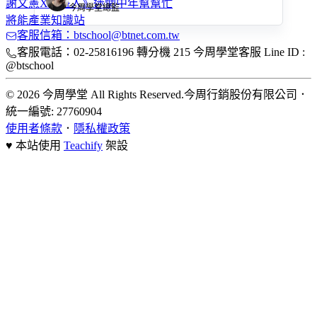
謝文憲X接班人》迷惘中年幫幫忙
今周學堂總監
將能產業知識站
客服信箱：btschool@btnet.com.tw
客服電話：02-25816196 轉分機 215 今周學堂客服 Line ID :
@btschool
© 2026 今周學堂 All Rights Reserved.
今周行銷股份有限公司
．
統一編號: 27760904
使用者條款
．
隱私權政策
♥ 本站使用
Teachify
架設