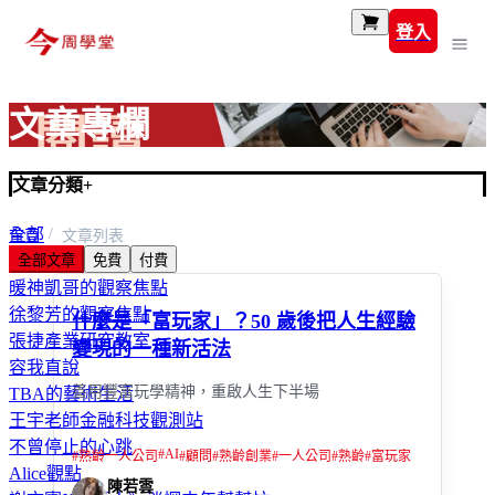
登入
文章專欄
文章分類
+
全部
首頁
文章列表
全部文章
免費
付費
富玩家
暖神凱哥的觀察焦點
徐黎芳的觀察焦點
什麼是「富玩家」？50 歲後把人生經驗
張捷產業研究教室
變現的一種新活法
容我直說
善用豐富玩學精神，重啟人生下半場
TBA的藝術生活
王宇老師金融科技觀測站
不曾停止的心跳
#
AI
#
熟齡一人公司
#
顧問
#
熟齡創業
#
一人公司
#
熟齡
#
富玩家
Alice觀點
陳若雲