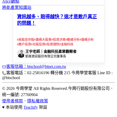
Alice觀點
將能產業知識站
資訊越多、賠得越快？這才是散戶真正
的問題！
#
高股息存股
#
籌碼大股東
#
投資決策
#
數據分析
#
籌碼分析
#
散戶投資
#
台股投資
#
投資理財
#
金融科技
王宇老師｜金融科技產業觀察者
凱衛資訊股份有限公司董事長
客服信箱：btschool@btnet.com.tw
客服電話：02-25816196 轉分機 215 今周學堂客服 Line ID :
@btschool
© 2026 今周學堂 All Rights Reserved.
今周行銷股份有限公司
．
統一編號: 27760904
使用者條款
．
隱私權政策
♥ 本站使用
Teachify
架設