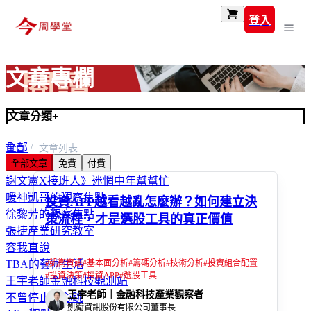
登入
文章專欄
文章分類
+
全部
首頁
文章列表
全部文章
免費
付費
富玩家
謝文憲X接班人》迷惘中年幫幫忙
暖神凱哥的觀察焦點
投資APP越看越亂怎麼辦？如何建立決
徐黎芳的觀察焦點
策流程，才是選股工具的真正價值
張捷產業研究教室
容我直說
#
凱衛資訊
#
基本面分析
#
籌碼分析
#
技術分析
#
投資組合配置
TBA的藝術生活
#
投資決策
#
投資APP
#
選股工具
王宇老師金融科技觀測站
王宇老師｜金融科技產業觀察者
不曾停止的心跳
凱衛資訊股份有限公司董事長