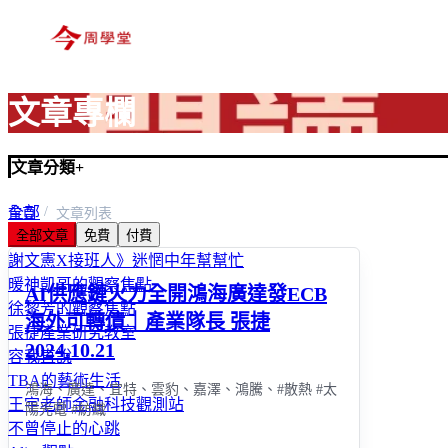
文章專欄
文章分類
+
全部
首頁
文章列表
全部文章
免費
付費
富玩家
謝文憲X接班人》迷惘中年幫幫忙
暖神凱哥的觀察焦點
AI供應鏈火力全開鴻海廣達發ECB
徐黎芳的觀察焦點
海外可轉債｜產業隊長 張捷
張捷產業研究教室
2024.10.21
容我直說
TBA的藝術生活
鴻海、廣達、宜特、雲豹、嘉澤、鴻騰、#散熱 #太
王宇老師金融科技觀測站
陽光電 #紡織
不曾停止的心跳