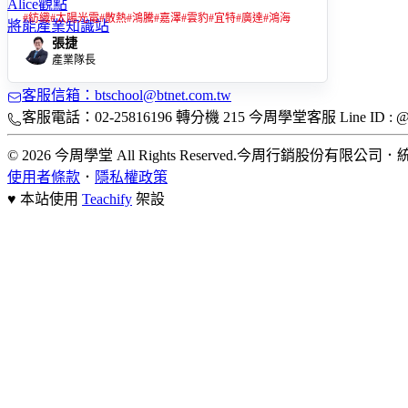
Alice觀點
#
紡織
#
太陽光電
#
散熱
#
鴻騰
#
嘉澤
#
雲豹
#
宜特
#
廣達
#
鴻海
將能產業知識站
張捷
產業隊長
客服信箱：btschool@btnet.com.tw
客服電話：02-25816196 轉分機 215 今周學堂客服 Line ID : @bt
© 2026 今周學堂 All Rights Reserved.
今周行銷股份有限公司
．
統
使用者條款
．
隱私權政策
♥ 本站使用
Teachify
架設