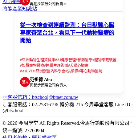
范A
Alice觀點
再起步策展公司負責人
將能產業知識站
從一次檢查到連續監測：台日獸醫心臟
專家齊聚台北，看見下一代動物醫療的
開始
#
亞洲動物生理資料庫
#
AI健康管理
#
預防醫學
#
寵物穿戴裝置
#
智慧寵物醫療
#
連續生理監測
#
犬貓心臟病
#
AICVIM亞洲獸醫內科學會
#
洪榮偉
#
專心動物醫院
范祖德 Alex
范A
再起步策展公司負責人
客服信箱：btschool@btnet.com.tw
客服電話：02-25816196 轉分機 215 今周學堂客服 Line ID :
@btschool
© 2026 今周學堂 All Rights Reserved.
今周行銷股份有限公司
．
統一編號: 27760904
使用者條款
．
隱私權政策