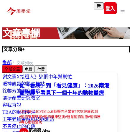
登入
文章專欄
文章分類
+
全部
首頁
文章列表
全部文章
免費
付費
富玩家
謝文憲X接班人》迷惘中年幫幫忙
暖神凱哥的觀察焦點
從「看病」到「看見健康」：2026南港
徐黎芳的觀察焦點
寵物展，看見下一個十年的動物醫療
張捷產業研究教室
容我直說
#
洪榮偉
#
AICVIM亞洲獸醫內科學會
#
居家健康監測
TBA的藝術生活
#
寵物穿戴裝置
#
寵物健康監測
#
智慧寵物醫療
#
寵物展
王宇老師金融科技觀測站
#
專心動物醫院
不曾停止的心跳
范祖德 Alex