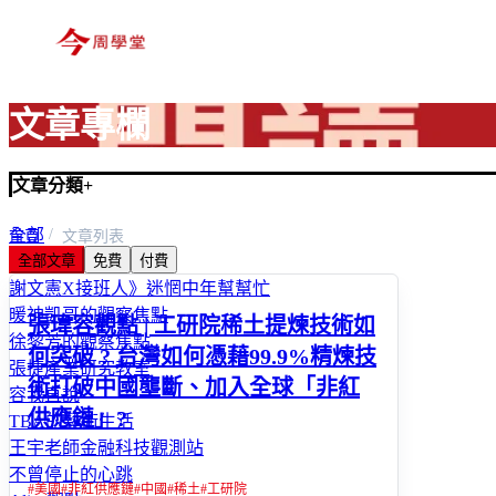
文章專欄
文章分類
+
全部
首頁
文章列表
全部文章
免費
付費
富玩家
謝文憲X接班人》迷惘中年幫幫忙
暖神凱哥的觀察焦點
張瑋容觀點 | 工研院稀土提煉技術如
徐黎芳的觀察焦點
何突破 ? 台灣如何憑藉99.9%精煉技
張捷產業研究教室
術打破中國壟斷、加入全球「非紅
容我直說
供應鏈」?
TBA的藝術生活
王宇老師金融科技觀測站
不曾停止的心跳
#
美國
#
非紅供應鏈
#
中國
#
稀土
#
工研院