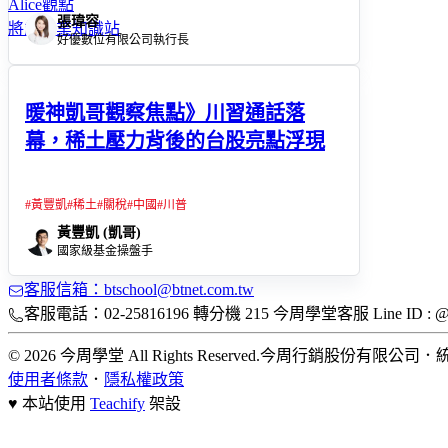
Alice觀點
張瑋容
將能產業知識站
好優數位有限公司執行長
暖神凱哥觀察焦點》川習通話落
幕，稀土壓力背後的台股亮點浮現
#
黃豐凱
#
稀土
#
關稅
#
中國
#
川普
黃豐凱 (凱哥)
國家級基金操盤手
客服信箱：btschool@btnet.com.tw
客服電話：02-25816196 轉分機 215 今周學堂客服 Line ID : @bt
© 2026 今周學堂 All Rights Reserved.
今周行銷股份有限公司
．
統
使用者條款
．
隱私權政策
♥ 本站使用
Teachify
架設