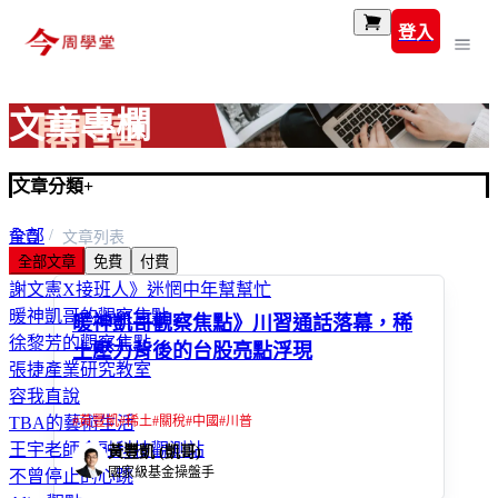
登入
文章專欄
文章分類
+
全部
首頁
文章列表
全部文章
免費
付費
富玩家
謝文憲X接班人》迷惘中年幫幫忙
暖神凱哥的觀察焦點
暖神凱哥觀察焦點》川習通話落幕，稀
徐黎芳的觀察焦點
土壓力背後的台股亮點浮現
張捷產業研究教室
容我直說
#
黃豐凱
#
稀土
#
關稅
#
中國
#
川普
TBA的藝術生活
王宇老師金融科技觀測站
黃豐凱 (凱哥)
國家級基金操盤手
不曾停止的心跳