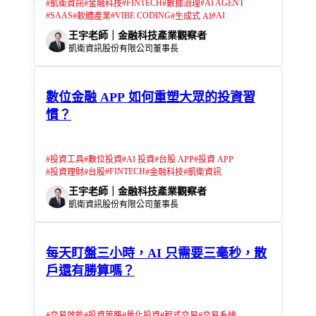
#
FINTECH
#
AI AGENT
#
凱衛資訊
#
金融科技
#
數據治理
#
SAAS
#
VIBE CODING
#
AI
#
軟體產業
#
生成式 AI
王宇老師｜金融科技產業觀察者
凱衛資訊股份有限公司董事長
數位金融 APP 如何重塑大眾的投資習
慣？
#
投資工具
#
數位投資
#
AI 投資
#
台股 APP
#
投資 APP
#
FINTECH
#
投資理財
#
台股
#
金融科技
#
凱衛資訊
王宇老師｜金融科技產業觀察者
凱衛資訊股份有限公司董事長
每天盯盤三小時，AI 只需要三毫秒，散
戶還有勝算嗎？
#
交易效能
#
投資策略
#
量化投資
#
程式交易
#
交易系統