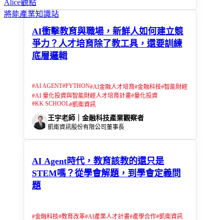
Alice觀點
將能產業知識站
AI衝擊教育與職場，新鮮人如何建立競
爭力？人才培育除了教工具，還要訓練
底層邏輯
#
AI AGENT
#
PYTHON
#
AI金融人才培育
#
金融科技
#
智能財經
#
AI 量化投資與智能財經人才培育計畫
#
量化投資
#
KK SCHOOL
#
凱衛資訊
王宇老師｜金融科技產業觀察者
凱衛資訊股份有限公司董事長
AI Agent時代，教育該教的還只是
STEM嗎？從學會解題，到學會定義問
題
#
金融科技
#
教育改革
#
AI產業人才計畫
#
產學合作
#
凱衛資訊