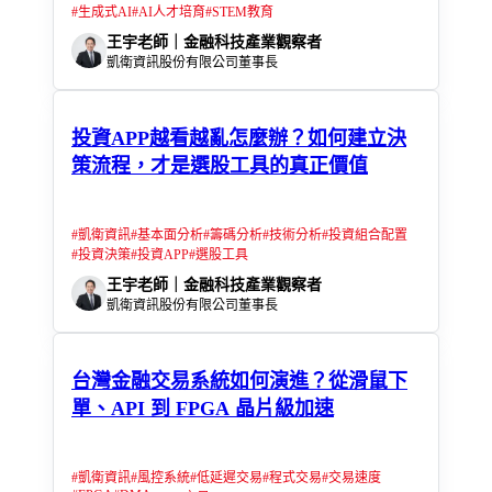
#
生成式AI
#
AI人才培育
#
STEM教育
王宇老師｜金融科技產業觀察者
凱衛資訊股份有限公司董事長
投資APP越看越亂怎麼辦？如何建立決
策流程，才是選股工具的真正價值
#
凱衛資訊
#
基本面分析
#
籌碼分析
#
技術分析
#
投資組合配置
#
投資決策
#
投資APP
#
選股工具
王宇老師｜金融科技產業觀察者
凱衛資訊股份有限公司董事長
台灣金融交易系統如何演進？從滑鼠下
單、API 到 FPGA 晶片級加速
#
凱衛資訊
#
風控系統
#
低延遲交易
#
程式交易
#
交易速度