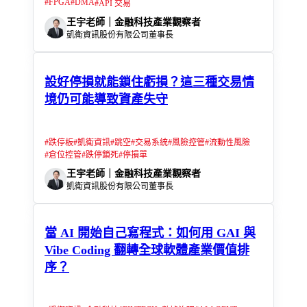
#
FPGA
#
DMA
#
API 交易
王宇老師｜金融科技產業觀察者
凱衛資訊股份有限公司董事長
設好停損就能鎖住虧損？這三種交易情
境仍可能導致資產失守
#
跌停板
#
凱衛資訊
#
跳空
#
交易系統
#
風險控管
#
流動性風險
#
倉位控管
#
跌停鎖死
#
停損單
王宇老師｜金融科技產業觀察者
凱衛資訊股份有限公司董事長
當 AI 開始自己寫程式：如何用 GAI 與
Vibe Coding 翻轉全球軟體產業價值排
序？