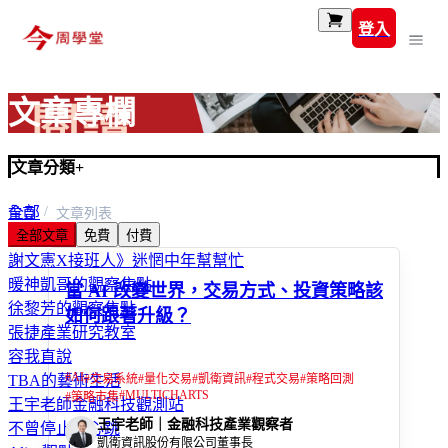
登入
文章專欄
文章分類
+
全部
首頁
文章列表
全部文章
免費
付費
富玩家
謝文憲X接班人》迷惘中年幫幫忙
暖神凱哥的觀察焦點
當 AI 改變世界，交易方式、投資策略該
徐黎芳的觀察焦點
如何跟著升級？
張捷產業研究教室
容我直說
#
AI
#
交易系統
#
量化交易
#
凱衛資訊
#
程式交易
#
策略回測
TBA的藝術生活
#
MULTICHARTS
#
策略市集
王宇老師金融科技觀測站
王宇老師｜金融科技產業觀察者
不曾停止的心跳
凱衛資訊股份有限公司董事長