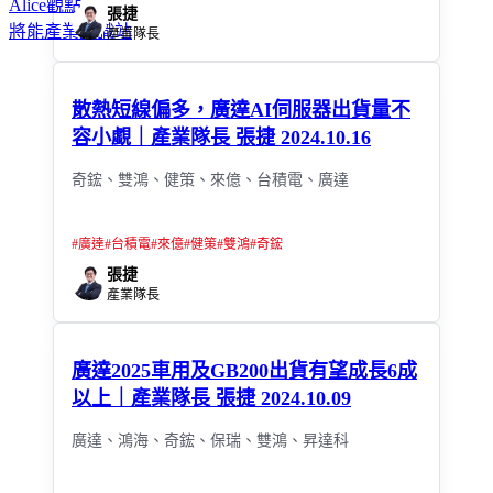
Alice觀點
張捷
將能產業知識站
產業隊長
散熱短線偏多，廣達AI伺服器出貨量不
容小覷｜產業隊長 張捷 2024.10.16
奇鋐、雙鴻、健策、來億、台積電、廣達
#
廣達
#
台積電
#
來億
#
健策
#
雙鴻
#
奇鋐
張捷
產業隊長
廣達2025車用及GB200出貨有望成長6成
以上｜產業隊長 張捷 2024.10.09
廣達、鴻海、奇鋐、保瑞、雙鴻、昇達科