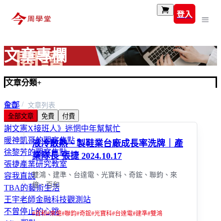
登入
文章專欄
文章分類
+
全部
首頁
文章列表
全部文章
免費
付費
富玩家
謝文憲X接班人》迷惘中年幫幫忙
暖神凱哥的觀察焦點
液冷散熱、製鞋業台廠成長率洗牌｜產
徐黎芳的觀察焦點
業隊長 張捷 2024.10.17
張捷產業研究教室
雙鴻、建準、台達電、光寶科、奇鋐、聯鈞、來
容我直說
億、百和
TBA的藝術生活
王宇老師金融科技觀測站
不曾停止的心跳
#
百和
#
來億
#
聯鈞
#
奇鋐
#
光寶科
#
台達電
#
建準
#
雙鴻