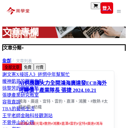
登入
文章專欄
文章分類
+
全部
首頁
文章列表
全部文章
免費
付費
富玩家
謝文憲X接班人》迷惘中年幫幫忙
暖神凱哥的觀察焦點
AI供應鏈火力全開鴻海廣達發ECB海外
徐黎芳的觀察焦點
可轉債｜產業隊長 張捷 2024.10.21
張捷產業研究教室
鴻海、廣達、宜特、雲豹、嘉澤、鴻騰、#散熱 #太
容我直說
陽光電 #紡織
TBA的藝術生活
王宇老師金融科技觀測站
不曾停止的心跳
#
紡織
#
太陽光電
#
散熱
#
鴻騰
#
嘉澤
#
雲豹
#
宜特
#
廣達
#
鴻海